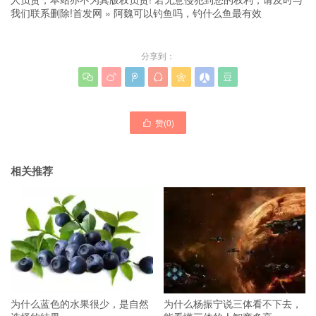
我们联系删除!
首发网
»
阿魏可以钓鱼吗，钓什么鱼最有效
分享到：







赞(
0
)

相关推荐
为什么蓝色的水果很少，是自然
为什么杨振宁说三体看不下去，