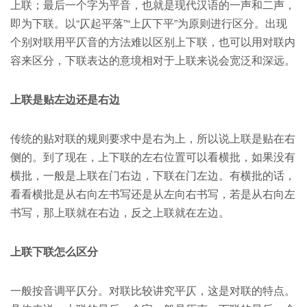
上联；最后一个字为平音，也就是现代汉语的一声和二声，
即为下联。以“仄起平落”“上仄下平”为原则进行区分。出现
个别对联用平仄音的方法难以区别上下联，也可以用对联内
容来区分，下联表达的意境相对于上联来说会宽泛和深远。
上联是贴左边还是右边
传统的贴对联的规则要求中是右为上，所以说上联是贴在右
侧的。到了现在，上下联的左右位置可以看横批，如果没有
横批，一般是上联在门右边，下联在门左边。有横批的话，
看看横批是从右向左书写还是从左向右书写，若是从右向左
书写，那上联就在右边，反之上联就在左边。
上联下联怎么区分
一般按音调平仄分。对联比较讲究平仄，这是对联的特点。