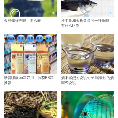
金线鲫好养吗，怎么养
沙丁鱼和金枪鱼是同一种鱼吗，
有什么区别
肤蕊哪款bb霜好用，肤蕊BB霜
酒不够烈的说说句子 喝最烈的酒
推荐
霸气说说