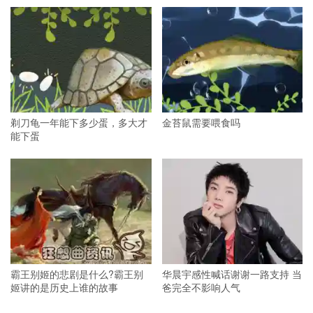
剃刀龟一年能下多少蛋，多大才
金苔鼠需要喂食吗
能下蛋
霸王别姬的悲剧是什么?霸王别
华晨宇感性喊话谢谢一路支持 当
姬讲的是历史上谁的故事
爸完全不影响人气