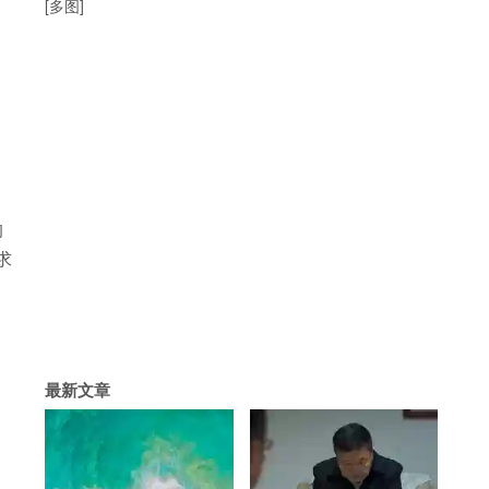
[多图]
的
求
最新文章