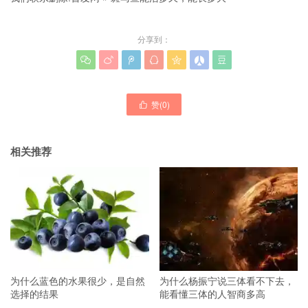
分享到：







赞(
0
)

相关推荐
为什么蓝色的水果很少，是自然
为什么杨振宁说三体看不下去，
选择的结果
能看懂三体的人智商多高