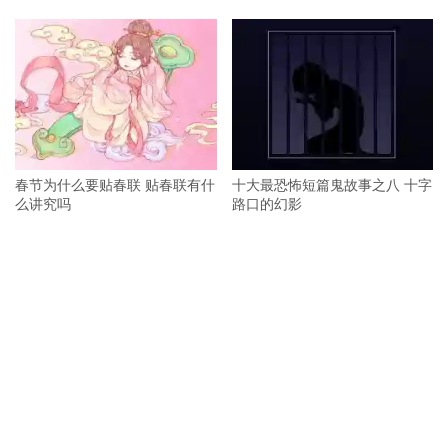
春节为什么要贴春联 贴春联有什
十大最恐怖短篇鬼故事之八 十字
么讲究吗
路口的幻影