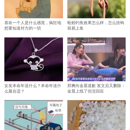
喜欢一个人是什么感觉，疯狂地
蚯蚓钓鱼效果怎么样，怎么挂钩
想要知道对方的一切
容易上鱼
女友本命年送什么？本命年送什
郑爽向金晨道歉 发文后又删除：
么最合适？
金晨上线了但没回应