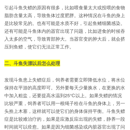
引起斗鱼失鳔的原因有很多，比如喂食量太大或投喂的食物
脂肪含量太高，导致鱼体过度肥胖。这种情况在斗鱼的身上
是比较常见的。也有可能是水质不好，引起鱼鳍细菌感染。
还有可能是斗鱼体内的器官出现了问题，比如进食的时候吞
入太多的空气，导致胃部肿大。当器官变的肿大后，就会挤
压到鱼鳔，使它们无法正常工作。
二、斗鱼失漂以后怎么处理
发现斗鱼患上失鳔症后，饲养者需要立即降低水位，将水位
保持在平游的高度即可。另外要每天少量换水，在更换的水
中加入粗盐，还要提高水温到25℃以上。如果失鳔的情况
比较严重，饲养者可以用一根绳子栓在斗鱼的身体上，另一
头拴上木塞，这样就可以使它们的身体保持平衡。斗鱼失鳔
症是比较难治疗的，如果是应激反应出现的失鳔，静养一段
时间就可以痊愈。如果是因为细菌感染或内脏器官出现了问