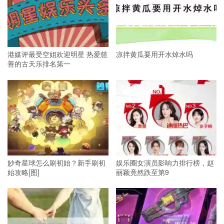
港媒评最受空姐欢迎明星 热爱慈
凉拌黄瓜要用开水焯水吗
善的古天乐排名第一
妙奇星球怎么刷初始？新手刷初
娱乐圈女演员影响力排行榜，赵
始攻略[图]
丽颖竟然跌至第9