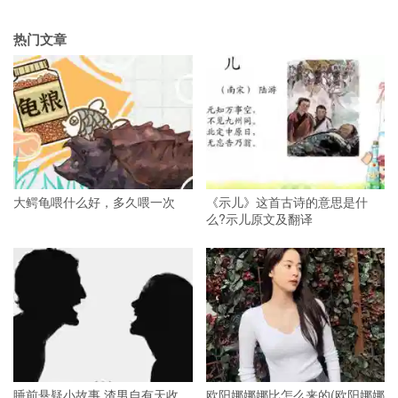
热门文章
大鳄龟喂什么好，多久喂一次
《示儿》这首古诗的意思是什
么?示儿原文及翻译
睡前悬疑小故事 渣男自有天收
欧阳娜娜娜比怎么来的(欧阳娜娜