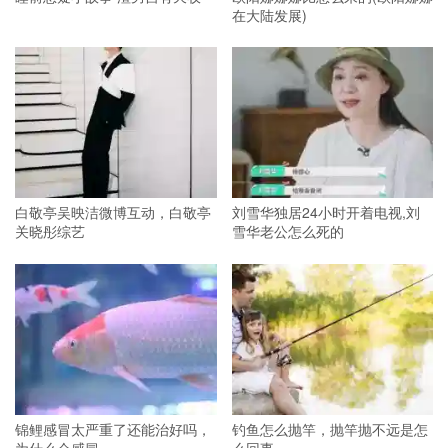
在大陆发展)
白敬亭吴映洁微博互动，白敬亭
刘雪华独居24小时开着电视,刘
关晓彤综艺
雪华老公怎么死的
锦鲤感冒太严重了还能治好吗，
钓鱼怎么抛竿，抛竿抛不远是怎