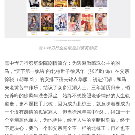
雪中悍刀行全集电视剧努努影院
雪中悍刀行努努影院剧情简介：为逃避做隋珠公主的驸
马，“天下第一纨绔”的北椋世子徐凤年（张若昀 饰）在父亲
徐骁（胡军 饰）的安排下褪去锦衣华服，初进江湖，和马
夫老黄苦中作乐，结识了众多江湖人士。三年游历归来，韬
光养晦的徐凤年洗去浮尘，始终不想按照老爹铺好的人生轨
道走，更不愿接手北椋，因为成为北椋王，就意味着要成为
一个没有感情的孤家寡人。但当徐凤年雪中冠礼，得知一个
个至亲离他而去，为他牺牲，经历人生的至暗时刻后，终于
下定决心，要当一个和父亲完全不一样的北椋王，再难也不