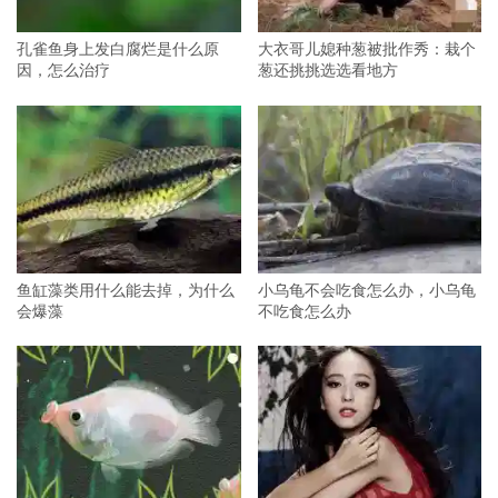
孔雀鱼身上发白腐烂是什么原
大衣哥儿媳种葱被批作秀：栽个
因，怎么治疗
葱还挑挑选选看地方
鱼缸藻类用什么能去掉，为什么
小乌龟不会吃食怎么办，小乌龟
会爆藻
不吃食怎么办