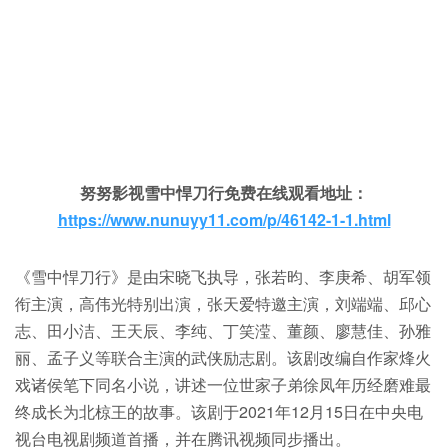
努努影视雪中悍刀行免费在线观看地址：
https://www.nunuyy11.com/p/46142-1-1.html
《雪中悍刀行》是由宋晓飞执导，张若昀、李庚希、胡军领
衔主演，高伟光特别出演，张天爱特邀主演，刘端端、邱心
志、田小洁、王天辰、李纯、丁笑滢、董颜、廖慧佳、孙雅
丽、孟子义等联合主演的武侠励志剧。该剧改编自作家烽火
戏诸侯笔下同名小说，讲述一位世家子弟徐凤年历经磨难最
终成长为北椋王的故事。该剧于2021年12月15日在中央电
视台电视剧频道首播，并在腾讯视频同步播出。