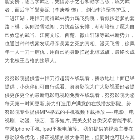
能妥协，遂苦学武艺，凭借赤子之心和勤学苦练，成为武
者，而后率丫鬟姜泥（李庚希 饰）、剑仙李淳罡等护卫，
二进江湖，用悍刀闹得武林势力鸡飞狗跳，看似按老爹的套
路下棋，实则踏雪独闯，力抗命运安排，渐渐培植了愿为自
己效忠的武当、江南文坛、西楚、徽山轩辕等武林新势力，
也通过种种线索发现母亲吴素之死的真相。漫天飞雪，徐凤
年一人一刀一腔仇，用自己的身躯扛起北椋战旗，最终长成
为北椋王合格的接班人。
努努影院提供雪中悍刀行超清在线观看，播放地址上面已经
提供，小伙伴们可自行观看。努努影院为广大影视爱好者提
供更多更全的最新电影电视剧免费在线观看，努努影院为您
每天第一时间更新,努力打造用户满意的在线播放影院。努
努影院专业提供MP4格式的手机视频下载播放 —- 电影、电
视剧、动漫、综艺、音乐短片, 完美支持各类安卓智能手机,
苹果iphone手机, ipad平板电脑等。 我们提供的视频主要在
移动设备优化，保证视频的最大兼容性，但同时也可以在其