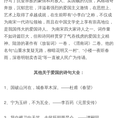
抒写了抗金杀敌的豪情和对敌人、卖国贼的仇恨，风格雄奇
奔放，沉郁悲壮，洋溢着强烈的爱国主义激情，在思想上、
艺术上取得了卓越成就，在生前即有“小李白”之称，不仅成
为南宋一代诗坛领袖，而且在中国文学史上享有崇高地位，
是我国伟大的爱国诗人。 为南宋四大家诗人之一。词作量
不如诗篇巨大，但和诗同样贯穿了气吞残虏的爱国主义精
神。陆游的著作有《放翁词》一卷，《渭南词》二卷。他的
名句“山重水复疑无路，柳暗花明又一村”、“小楼一夜听春
雨，深巷明朝卖杏花”等一直被人民广为传诵。
其他关于爱国的诗句大全：
1、国破山河在，城春草木深。——杜甫《春望》
2、宁为玉碎，不为瓦全。——李百药《元景安传》
3、我自横刀向天笑，去留肝胆两昆仑。——谭嗣同