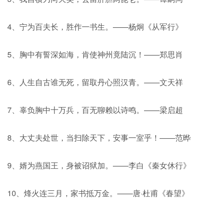
4、宁为百夫长，胜作一书生。——杨炯《从军行》
5、胸中有誓深如海，肯使神州竟陆沉！——郑思肖
6、人生自古谁无死，留取丹心照汉青。——文天祥
7、辜负胸中十万兵，百无聊赖以诗鸣。——梁启超
8、大丈夫处世，当扫除天下，安事一室乎！——范晔
9、婿为燕国王，身被诏狱加。——李白《秦女休行》
10、烽火连三月，家书抵万金。——唐·杜甫《春望》