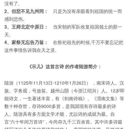
没有了,
2、但悲不见九州同：
只是为没有亲眼看到祖国的统一而
感到悲伤,
3、王师北定中原日：
当宋朝的军队收复祖国领土的那一
天,
4、家祭无忘告乃翁：
在祭祀祖先的时候,千万不要忘记把
这件事情告诉我在天之灵.
《示儿》这首古诗 的作者陆游简介：
陆游（1125年11月13日-1210年1月26日） ，南宋诗人。汉
族。字务观，号放翁。越州山阴（今浙江绍兴）人。12岁即
能诗文，一生著述丰富，有《剑南诗稿》、《渭南文集》等
数十种存世，存诗9000多首，是我国现有存诗最多的诗
人。陆游具有多方面文学才能，尤以诗的成就为最。自
言“六十年间万首诗”，今尚存九千三百余首。其中许多诗篇