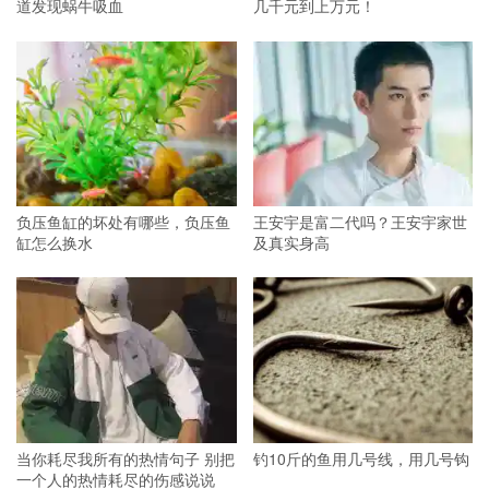
道发现蜗牛吸血
几千元到上万元！
负压鱼缸的坏处有哪些，负压鱼
王安宇是富二代吗？王安宇家世
缸怎么换水
及真实身高
当你耗尽我所有的热情句子 别把
钓10斤的鱼用几号线，用几号钩
一个人的热情耗尽的伤感说说