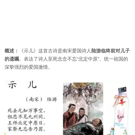
概述：
《示儿》这首古诗是南宋爱国诗人
陆游临终前对儿子
的遗嘱
。表达了诗人至死念念不忘“北定中原”、统一祖国的
深挚强烈的爱国激情。