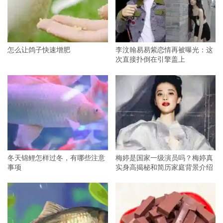
怎么让鸽子快速增肥
李汶翰易易紫恋情再被曝光：这
次直接扑倒在引擎盖上
冬天锦鲤怎样过冬，有哪些注意
梅婷是国家一级演员吗？梅婷真
事项
实身高揭秘和简历家庭背景介绍