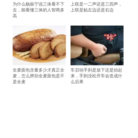
为什么杨振宁说三体看不下
上联是一二声还是三四声，
去，能看懂三体的人智商多
上联是贴左边还是右边
高
全麦面包含量多少才真正全
车启动手刹是放下还是抬起
麦，怎么辨别全麦面包是不
来，手刹没松开车会造成什
是全麦
么后果