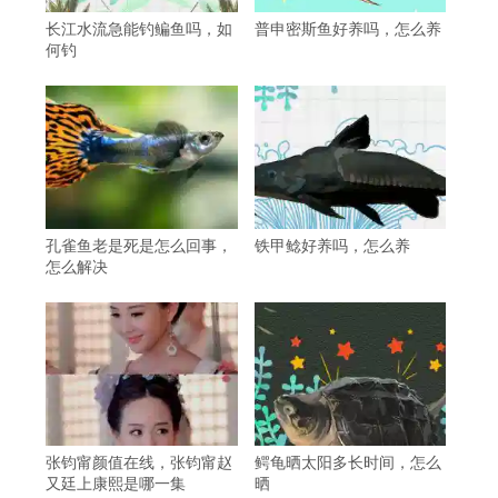
长江水流急能钓鳊鱼吗，如
普申密斯鱼好养吗，怎么养
何钓
孔雀鱼老是死是怎么回事，
铁甲鲶好养吗，怎么养
怎么解决
张钧甯颜值在线，张钧甯赵
鳄龟晒太阳多长时间，怎么
又廷上康熙是哪一集
晒