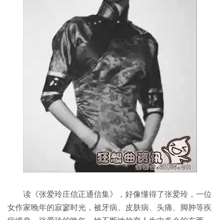
读《张爱玲庄信正通信集》，好像懂得了张爱玲，一位
女作家晚年的寂寥时光，被牙病、皮肤病、头痛、脚肿等疾