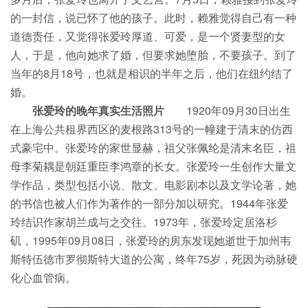
的一封信，说已怀了他的孩子。此时，赖雅觉得自己有一种
道德责任，又觉得张爱玲厚道、可爱，是一个贤妻型的女
人，于是，他向她求了婚，但要求她堕胎，不要孩子。到了
当年的8月18号，也就是相识的半年之后，他们在纽约结了
婚。
张爱玲的晚年真实生活照片
1920年09月30日出生
在上海公共租界西区的麦根路313号的一幢建于清末的仿西
式豪宅中。张爱玲的家世显赫，祖父张佩纶是清末名臣，祖
母李菊耦是朝廷重臣李鸿章的长女。张爱玲一生创作大量文
学作品，类型包括小说、散文、电影剧本以及文学论著，她
的书信也被人们作为著作的一部分加以研究。1944年张爱
玲结识作家胡兰成与之交往。1973年，张爱玲定居洛杉
矶，1995年09月08日，张爱玲的房东发现她逝世于加州韦
斯特伍德市罗彻斯特大道的公寓，终年75岁，死因为动脉硬
化心血管病。