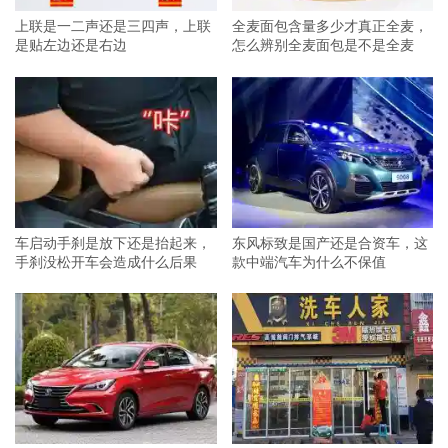
上联是一二声还是三四声，上联
全麦面包含量多少才真正全麦，
是贴左边还是右边
怎么辨别全麦面包是不是全麦
车启动手刹是放下还是抬起来，
东风标致是国产还是合资车，这
手刹没松开车会造成什么后果
款中端汽车为什么不保值