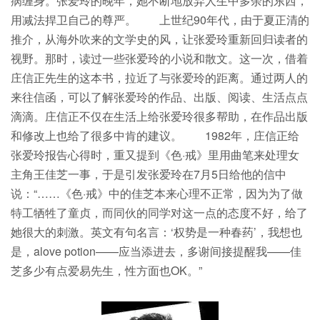
病缠身。张爱玲的晚年，她不断地放弃人生中多余的东西，
用减法捍卫自己的尊严。 上世纪90年代，由于夏正清的
推介，从海外吹来的文学史的风，让张爱玲重新回归读者的
视野。那时，读过一些张爱玲的小说和散文。这一次，借着
庄信正先生的这本书，拉近了与张爱玲的距离。通过两人的
来往信函，可以了解张爱玲的作品、出版、阅读、生活点点
滴滴。庄信正不仅在生活上给张爱玲很多帮助，在作品出版
和修改上也给了很多中肯的建议。 1982年，庄信正给
张爱玲报告心得时，重又提到《色·戒》里用曲笔来处理女
主角王佳芝一事，于是引发张爱玲在7月5日给他的信中
说：“……《色·戒》中的佳芝本来心理不正常，因为为了做
特工牺牲了童贞，而同伙的同学对这一点的态度不好，给了
她很大的刺激。英文有句名言：‘权势是一种春药’，我想也
是，alove potion——应当添进去，多谢间接提醒我——佳
芝多少有点爱易先生，性方面也OK。”