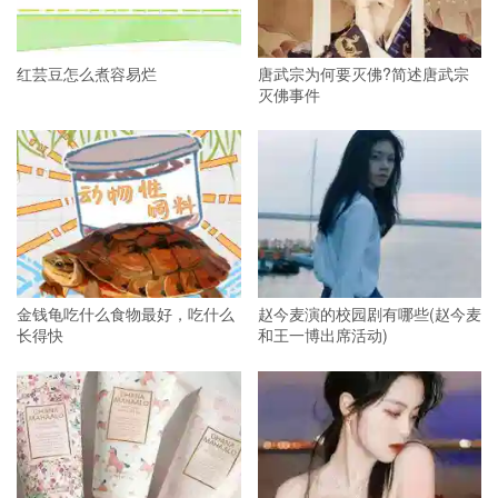
红芸豆怎么煮容易烂
唐武宗为何要灭佛?简述唐武宗
灭佛事件
金钱龟吃什么食物最好，吃什么
赵今麦演的校园剧有哪些(赵今麦
长得快
和王一博出席活动)