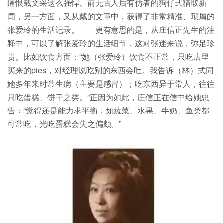
痛恨戴文采这么强悍、前无古人后有仿者的狗仔式猎取新
闻，另一方面，又从戴的文章中，获得了非常精准、琐屑的
张爱玲的生活记录。 更有意思的是，从庄信正先生的注
释中，可以了解张爱玲的生活细节，这对张迷来说，弥足珍
贵。比如饮食方面：“她（张爱玲）饮食不正常，只吃店里
买来的pies，对经理说吃别的东西会吐。我告诉（林）式同
她多年来时常生病（主要是感冒）；吃东西异于常人，往往
只吃蛋糕、饼干之类。”正因为如此，庄信正在信中给她忠
告：“觉得还是能力求平衡，如蔬菜、水果、牛奶、鱼类都
可常吃，光吃蛋糕会失之偏颇。”