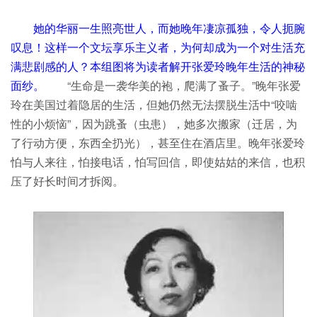
她的华丽一生照亮世人，而她晚年凄凉孤独，令人扼腕
叹息！这样一个文坛享乐主义者，为何却成为一个对生活充
满悲剧感的人？本组图将为读者解开张爱玲晚年生活的神秘
面纱。
“生命是一袭华美的袍，爬满了蚤子。”晚年张爱
玲在美国过着隐居的生活，但她仍然无法摆脱生活中“咬啮
性的小烦恼”，因为跳蚤（虫患），她多次搬家（迁居，为
了行动方便，东西全扔光），甚至住在酒店里。晚年张爱玲
怕与人来往，怕接电话，怕写回信，即使姑姑的来信，也积
压了好长时间才拆阅。