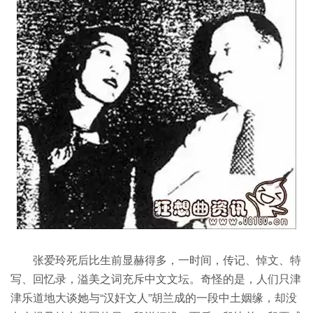
张爱玲死后比生前显赫得多，一时间，传记、悼文、特
写、回忆录，溢美之词充斥中文文坛。奇怪的是，人们只津
津乐道地大谈她与“汉奸文人”胡兰成的一段中土姻缘，却没