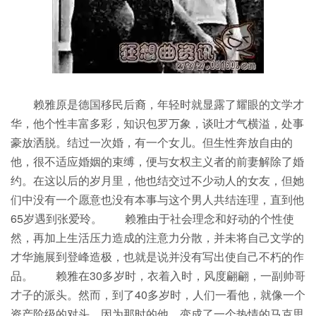
赖雅原是德国移民后裔，年轻时就显露了耀眼的文学才
华，他个性丰富多彩，知识包罗万象，谈吐才气横溢，处事
豪放洒脱。结过一次婚，有一个女儿。但生性奔放自由的
他，很不适应婚姻的束缚，便与女权主义者的前妻解除了婚
约。在这以后的岁月里，他也结交过不少动人的女友，但她
们中没有一个愿意也没有本事与这个男人共结连理，直到他
65岁遇到张爱玲。 赖雅由于社会理念和好动的个性使
然，再加上生活压力造成的注意力分散，并未将自己文学的
才华施展到登峰造极，也就是说并没有写出使自己不朽的作
品。 赖雅在30多岁时，衣着入时，风度翩翩，一副帅哥
才子的派头。然而，到了40多岁时，人们一看他，就像一个
资产阶级的对头，因为那时的他，变成了一个热情的马克思