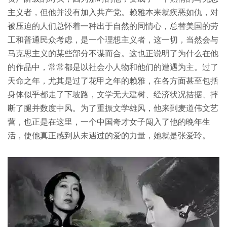
主义者，但他并没有加入共产党。赖雅本来就疾恶如仇，对
被压迫的人们总怀着一种出于自然的同情心，总替美国的劳
工和普通民众考虑，是一个理想主义者，这一切，当然会与
马克思主义的某些部分不谋而合。这也正说明了为什么在他
的作品中，常常都是以社会小人物和他们的遭遇为主。过了
天命之年，尤其是过了花甲之年的赖雅，在各方面甚至包括
身体似乎都走了下坡路，文学无大建树、经济状况拮据、摔
断了腿并数度中风。为了重振文学雄风，他来到麦道伟文艺
营，也正是在这里，一个中国奇才女子闯入了他的晚年生
活，使他真正感到从未遇过的爱的力量，她就是张爱玲。