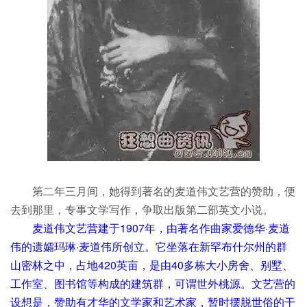
第二年三月间，她得到著名的麦道伟文艺营的赞助，便
去到那里，专事文学写作，争取出版第二部英文小说。
麦道伟文艺营建于1907年，由著名作曲家爱德华·麦道
伟的遗孀玛琳·麦道伟所创立。它坐落在新罕布什尔州的群
山密林之中，占地420英亩，是由40多栋大小房舍、别墅、
工作室、图书馆等构成的建筑群，可谓世外桃源。文艺营的
设想是，赞助有才华的文学家和艺术家，暂时摆脱世俗的干