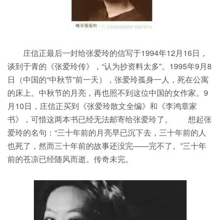
庄信正最后一封给张爱玲的信写于1994年12月16日，
谈到于青的《张爱玲传》，“认为抄资料太多”。1995年9月8
日（中国的“中秋节”前一天），张爱玲孤身一人，死在公寓
的床上。中秋节的月亮，再也照不到这位中国的女作家。9
月10日，庄信正买到《张爱玲散文全编》和《李鸿章家
书》，可惜这两本书已经无法邮寄给张爱玲了。 想起张
爱玲的名句：“三十年前的月亮早已沉下去，三十年前的人
也死了，然而三十年前的故事还没完——完不了。”三十年
前的苍凉已经随风而逝。传奇未完。