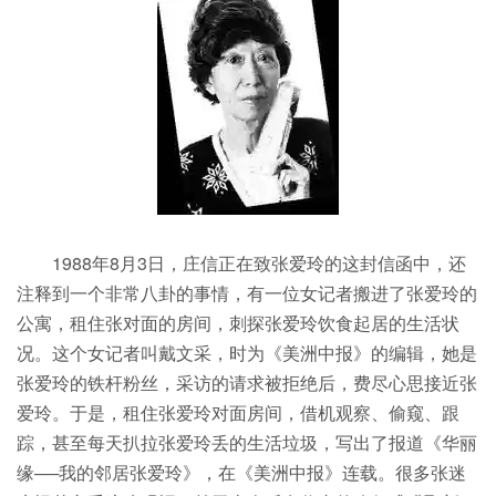
1988年8月3日，庄信正在致张爱玲的这封信函中，还
注释到一个非常八卦的事情，有一位女记者搬进了张爱玲的
公寓，租住张对面的房间，刺探张爱玲饮食起居的生活状
况。这个女记者叫戴文采，时为《美洲中报》的编辑，她是
张爱玲的铁杆粉丝，采访的请求被拒绝后，费尽心思接近张
爱玲。于是，租住张爱玲对面房间，借机观察、偷窥、跟
踪，甚至每天扒拉张爱玲丢的生活垃圾，写出了报道《华丽
缘──我的邻居张爱玲》，在《美洲中报》连载。很多张迷