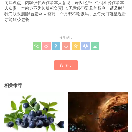
同其观点。内容仅代表作者本人意见，若因此产生任何纠纷作者本
人负责，本站亦不为其版权负责! 若无意侵犯到您的权利，请及时与
我们联系删除!
首发网
»
斋月一个月都不吃饭吗，是每天日落星现后
才能饮茶进餐
分享到：







赞(
0
)

相关推荐