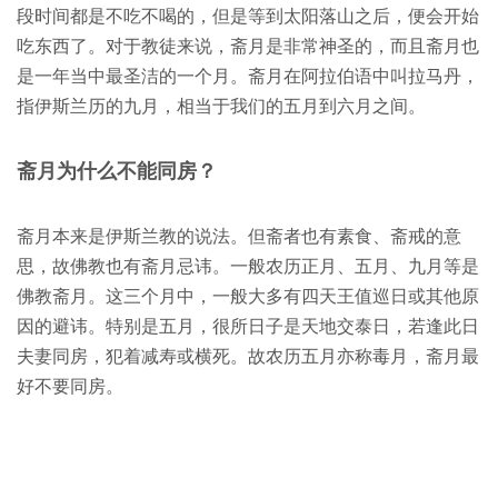
段时间都是不吃不喝的，但是等到太阳落山之后，便会开始
吃东西了。对于教徒来说，斋月是非常神圣的，而且斋月也
是一年当中最圣洁的一个月。斋月在阿拉伯语中叫拉马丹，
指伊斯兰历的九月，相当于我们的五月到六月之间。
斋月为什么不能同房？
斋月本来是伊斯兰教的说法。但斋者也有素食、斋戒的意
思，故佛教也有斋月忌讳。一般农历正月、五月、九月等是
佛教斋月。这三个月中，一般大多有四天王值巡日或其他原
因的避讳。特别是五月，很所日子是天地交泰日，若逢此日
夫妻同房，犯着减寿或横死。故农历五月亦称毒月，斋月最
好不要同房。