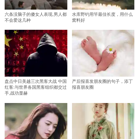
六条没脑子的傻女人表现,男人都
水库野钓用竿最佳长度，用什么
不会爱这几种
窝料好
盘点中日美越三次黑客大战 中国
产后报喜发朋友圈的句子，添丁
红客:与世界各国黑客组织都交过
报喜朋友圈
手,战功显赫