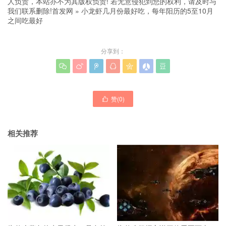
人负责，本站亦不为其版权负责! 若无意侵犯到您的权利，请及时与
我们联系删除!
首发网
»
小龙虾几月份最好吃，每年阳历的5至10月
之间吃最好
分享到：







赞(
0
)

相关推荐