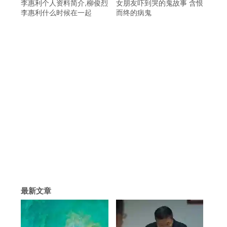
李惠利个人资料简介,柳俊烈
女朋友吓到哭的鬼故事 含恨
李惠利什么时候在一起
而终的病鬼
最新文章