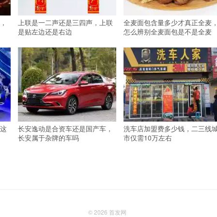
，
上联是一二声还是三四声，上联
全麦面包含量多少才真正全麦
是贴左边还是右边
怎么辨别全麦面包是不是全麦
这
长安逸动是合资车还是国产车，
洗车店加盟费多少钱，二三线
长安属于杂牌的车吗
市仅需10万左右
© 2026
首发网