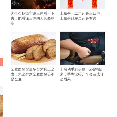
为什么杨振宁说三体看不下
上联是一二声还是三四声，
去，能看懂三体的人智商多
上联是贴左边还是右边
高
观
全麦面包含量多少才真正全
车启动手刹是放下还是抬起
麦，怎么辨别全麦面包是不
来，手刹没松开车会造成什
是全麦
么后果