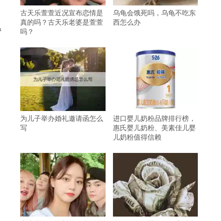
古天乐萱萱近况宣布恋情是
乌龟会饿死吗，乌龟不吃东
真的吗？古天乐老婆是萱萱
西怎么办
温
吗？
为儿子举办婚礼邀请函怎么
进口婴儿奶粉品牌排行榜，
写
惠氏婴儿奶粉、美素佳儿婴
儿奶粉值得信赖