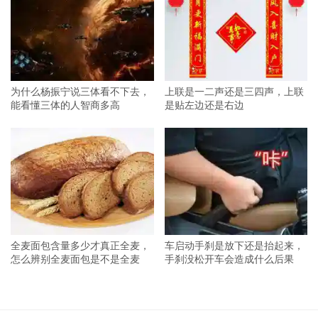
为什么杨振宁说三体看不下去，
上联是一二声还是三四声，上联
能看懂三体的人智商多高
是贴左边还是右边
全麦面包含量多少才真正全麦，
车启动手刹是放下还是抬起来，
怎么辨别全麦面包是不是全麦
手刹没松开车会造成什么后果