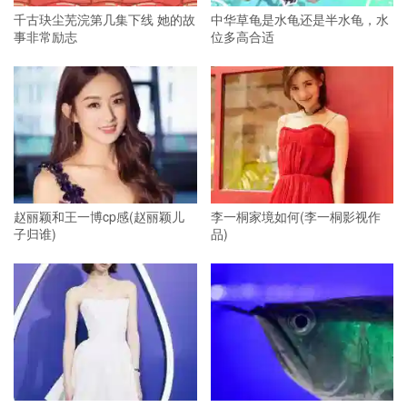
千古玦尘芜浣第几集下线 她的故
中华草龟是水龟还是半水龟，水
事非常励志
位多高合适
赵丽颖和王一博cp感(赵丽颖儿
李一桐家境如何(李一桐影视作
子归谁)
品)