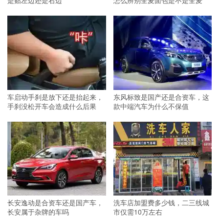
车启动手刹是放下还是抬起来，
东风标致是国产还是合资车，这
手刹没松开车会造成什么后果
款中端汽车为什么不保值
长安逸动是合资车还是国产车，
洗车店加盟费多少钱，二三线城
长安属于杂牌的车吗
市仅需10万左右