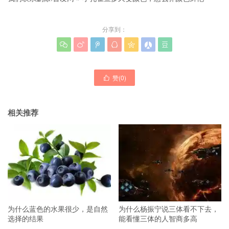
分享到：







赞(
0
)

相关推荐
为什么蓝色的水果很少，是自然
为什么杨振宁说三体看不下去，
选择的结果
能看懂三体的人智商多高