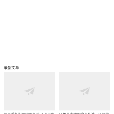
最新文章
苹果手机删除软件之后,还会有白
狂飙最大的保护伞是谁，狂飙孟