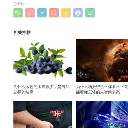
分享到：







相关推荐
为什么蓝色的水果很少，是自然
为什么杨振宁说三体看不下去
选择的结果
能看懂三体的人智商多高