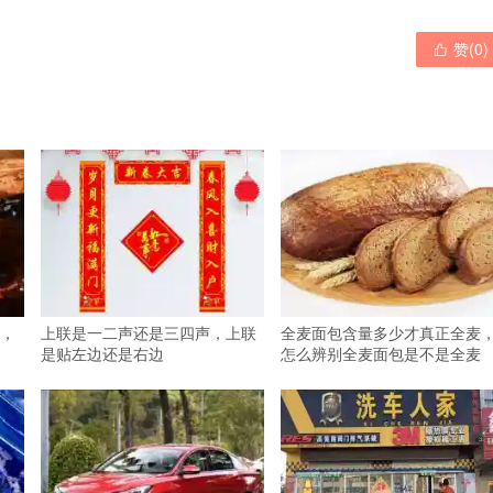
赞(
0
)

，
上联是一二声还是三四声，上联
全麦面包含量多少才真正全麦
是贴左边还是右边
怎么辨别全麦面包是不是全麦