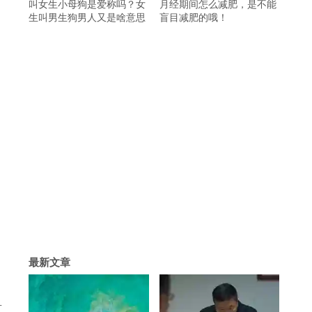
叫女生小母狗是爱称吗？女
月经期间怎么减肥，是不能
生叫男生狗男人又是啥意思
盲目减肥的哦！
最新文章
鱼