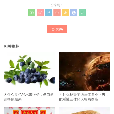
分享到：







赞(
0
)

相关推荐
为什么蓝色的水果很少，是自然
为什么杨振宁说三体看不下去，
选择的结果
能看懂三体的人智商多高