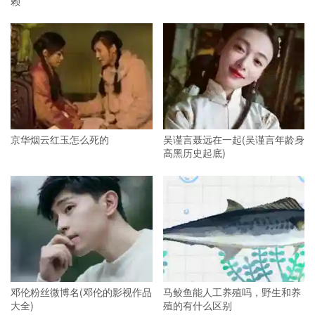
赖
京华烟云红玉怎么死的
吴谨言聂远在一起(吴谨言年龄身
高黑历史起底)
邓伦粉丝微博名(邓伦的影视作品
马鲛鱼能人工养殖吗，野生和养
大全)
殖的有什么区别