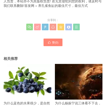
人负责，本站亦不为其版权负责! 若无意侵犯到您的权利，请及时与
我们联系删除!
首发网
»
养孔雀鱼缸的最佳尺寸，最佳方式
分享到：







赞(
0
)

相关推荐
为什么蓝色的水果很少，是自然
为什么杨振宁说三体看不下去，