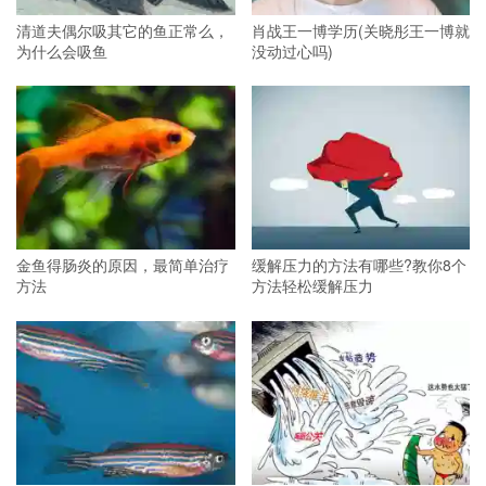
清道夫偶尔吸其它的鱼正常么，
肖战王一博学历(关晓彤王一博就
为什么会吸鱼
没动过心吗)
金鱼得肠炎的原因，最简单治疗
缓解压力的方法有哪些?教你8个
方法
方法轻松缓解压力