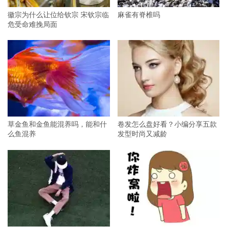
徽宗为什么让位给钦宗 宋钦宗临
麻雀有脊椎吗
危受命难挽局面
草金鱼和金鱼能混养吗，能和什
卷发怎么盘好看？小编分享五款
么鱼混养
发型时尚又减龄