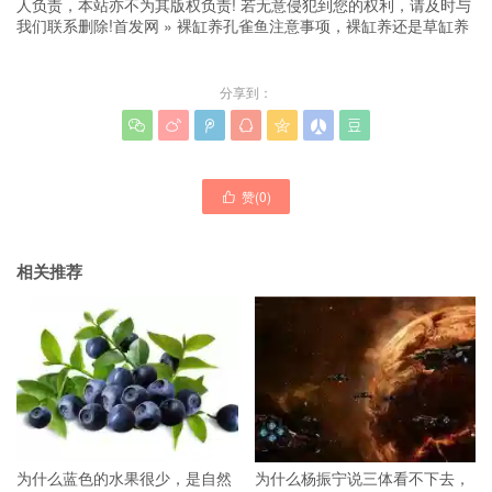
人负责，本站亦不为其版权负责! 若无意侵犯到您的权利，请及时与
我们联系删除!
首发网
»
裸缸养孔雀鱼注意事项，裸缸养还是草缸养
分享到：







赞(
0
)

相关推荐
为什么蓝色的水果很少，是自然
为什么杨振宁说三体看不下去，