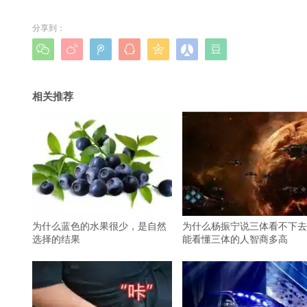
分享到：







相关推荐
为什么蓝色的水果很少，是自然
为什么杨振宁说三体看不下去
选择的结果
能看懂三体的人智商多高