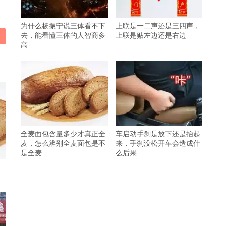
为什么杨振宁说三体看不下
上联是一二声还是三四声，
去，能看懂三体的人智商多
上联是贴左边还是右边
高
全麦面包含量多少才真正全
车启动手刹是放下还是抬起
麦，怎么辨别全麦面包是不
来，手刹没松开车会造成什
是全麦
么后果
，