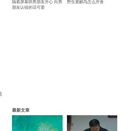
隔着屏幕哄男朋友开心 向男
野生黄鹂鸟怎么开食
朋友认错的话可爱
装
最新文章