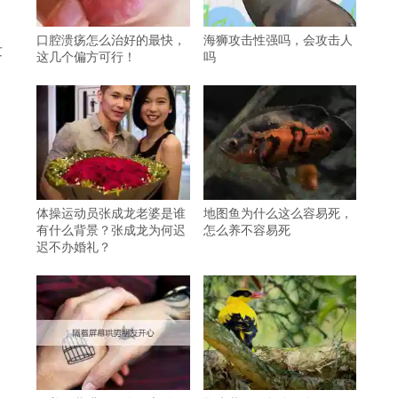
口腔溃疡怎么治好的最快，
海狮攻击性强吗，会攻击人
发
这几个偏方可行！
吗
体操运动员张成龙老婆是谁
地图鱼为什么这么容易死，
有什么背景？张成龙为何迟
怎么养不容易死
迟不办婚礼？