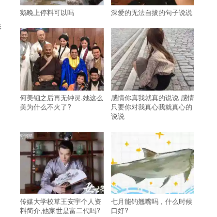
鹅晚上停料可以吗
深爱的无法自拔的句子说说
影
何美钿之后再无钟灵,她这么
感情你真我就真的说说 感情
美为什么不火了?
只要你对我真心我就真心的
说说
传媒大学校草王安宇个人资
七月能钓翘嘴吗，什么时候
料简介,他家世是富二代吗?
口好?