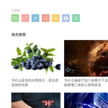
分享到：







相关推荐
为什么蓝色的水果很少，是自然
为什么杨振宁说三体看不下去
选择的结果
能看懂三体的人智商多高