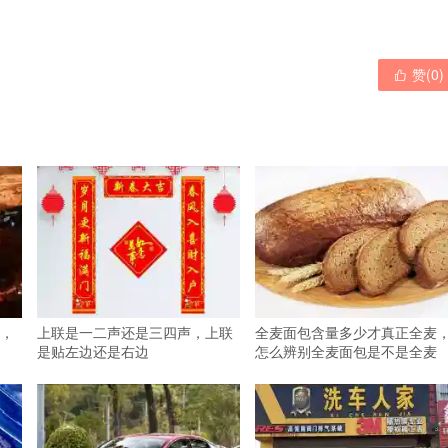
赞(
0
)

，
上联是一二声还是三四声，上联
全麦面包含量多少才真正全麦
是贴左边还是右边
怎么辨别全麦面包是不是全麦