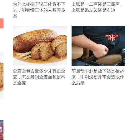
为什么杨振宁说三体看不下
上联是一二声还是三四声，
去，能看懂三体的人智商多
上联是贴左边还是右边
高
全麦面包含量多少才真正全
车启动手刹是放下还是抬起
麦，怎么辨别全麦面包是不
来，手刹没松开车会造成什
是全麦
么后果
，