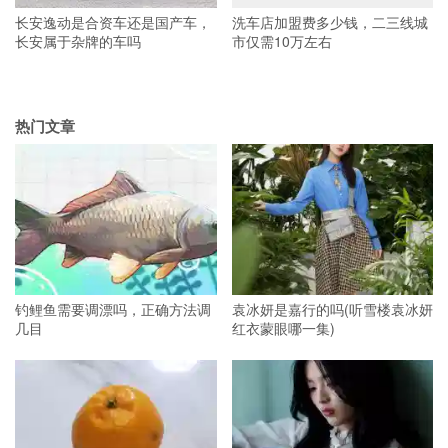
长安逸动是合资车还是国产车，
洗车店加盟费多少钱，二三线城
长安属于杂牌的车吗
市仅需10万左右
热门文章
钓鲤鱼需要调漂吗，正确方法调
袁冰妍是嘉行的吗(听雪楼袁冰妍
几目
红衣蒙眼哪一集)