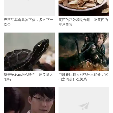
巴西红耳龟几岁下蛋，多久下一
黄芪的功效和副作用，吃黄芪的
次蛋
注意事项
麝香龟2cm怎么喂养，需要晒太
电影霍比特人和指环王简介，它
阳吗
们之间是什么关系