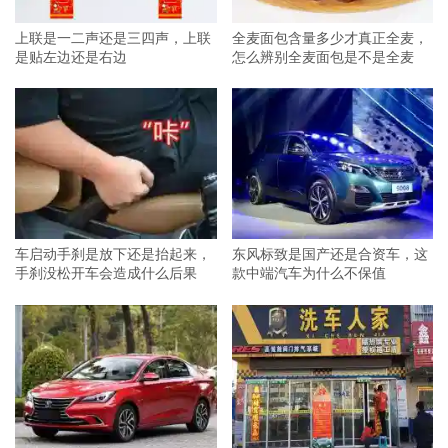
上联是一二声还是三四声，上联
全麦面包含量多少才真正全麦，
是贴左边还是右边
怎么辨别全麦面包是不是全麦
车启动手刹是放下还是抬起来，
东风标致是国产还是合资车，这
手刹没松开车会造成什么后果
款中端汽车为什么不保值