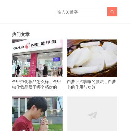

热门文章
金甲虫化妆品怎么样，金甲
白萝卜治咳嗽的做法，白萝
虫化妆品属于哪个档次的
卜的作用与功效