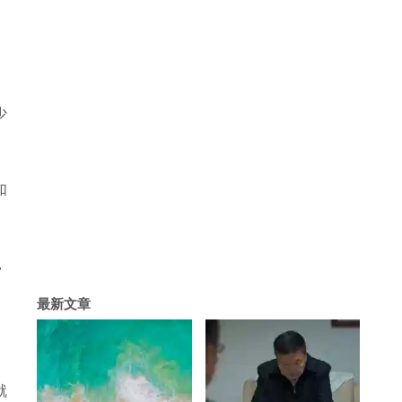
少
如
，
最新文章
就