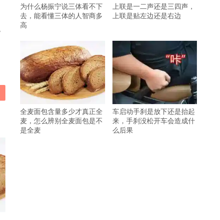
为什么杨振宁说三体看不下
上联是一二声还是三四声，
去，能看懂三体的人智商多
上联是贴左边还是右边
高
观
全麦面包含量多少才真正全
车启动手刹是放下还是抬起
麦，怎么辨别全麦面包是不
来，手刹没松开车会造成什
是全麦
么后果
，