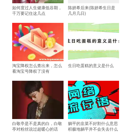
如何度过人生健康低谷期，
陈妍希后来(陈妍希生日是
千万要记住这几点
几月几日)
淘宝降权怎么查出来，怎么
生日吃蛋糕的意义是什么
看淘宝号降权了没有
白敬亭是不是真的白，白敬
躺平的韭菜不好割什么意思
亭对粉丝说过超暖心的话
积极地躺平并不会失去什么