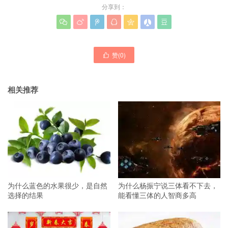
分享到：







赞(
0
)

相关推荐
为什么蓝色的水果很少，是自然
为什么杨振宁说三体看不下去，
选择的结果
能看懂三体的人智商多高