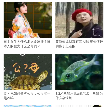
日本女生为什么那么多龅牙？日
黄依依原型真有其人吗 黄依依怀
本人的腿为什么是弯的？
的孩子是谁的
黄耳龟如何分辨公母，公母能一
1.2米鱼缸用几w氧气泵，鱼缸为
起养吗
什么会缺氧