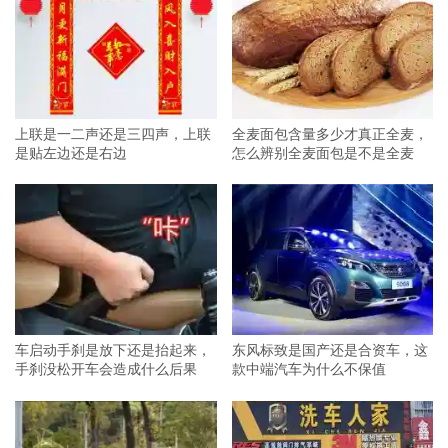
上联是一二声还是三四声，上联
全麦面包含量多少才真正全麦，
是贴左边还是右边
怎么辨别全麦面包是不是全麦
车启动手刹是放下还是抬起来，
东风标致是国产还是合资车，这
手刹没松开车会造成什么后果
款中端汽车为什么不保值