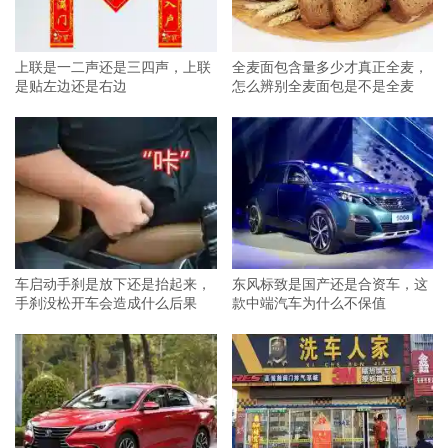
上联是一二声还是三四声，上联
全麦面包含量多少才真正全麦，
是贴左边还是右边
怎么辨别全麦面包是不是全麦
车启动手刹是放下还是抬起来，
东风标致是国产还是合资车，这
手刹没松开车会造成什么后果
款中端汽车为什么不保值