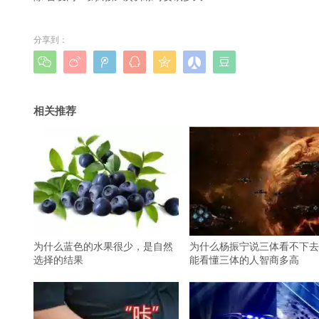
分享到：







相关推荐
为什么蓝色的水果很少，是自然
为什么杨振宁说三体看不下去
选择的结果
能看懂三体的人智商多高