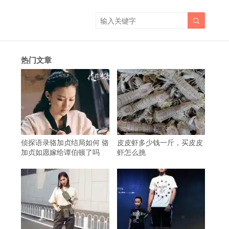

热门文章
侦探语录骆加贞结局如何 骆
皮皮虾多少钱一斤，买皮皮
加贞如愿嫁给谭伯顿了吗
虾怎么挑