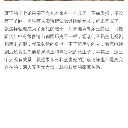
雍正的十七弟果亲王允礼本来有一个儿子，不幸夭折，便没
有了子嗣，当时有人奏请把弘曕过继给允礼，雍正答应了，
就这样弘曕成为了允礼的继子，后来继承果亲王爵位。《甄
嬛传》中有很多情节都跟历史不一样，观众们容易把电视剧
和历史弄混，就像弘曕的身世，不了解历史的人，看完电视
剧后还真以为他是果亲王和熹贵妃的私生子，事实上，这三
个人没有关系，就连果亲王和熹贵妃的那段情缘也不是真实
存在的，两人无男女之情，就是叔嫂的家庭关系。