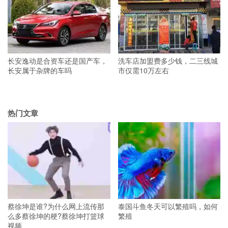
长安逸动是合资车还是国产车，
洗车店加盟费多少钱，二三线城
长安属于杂牌的车吗
市仅需10万左右
热门文章
蔡徐坤是谁?为什么网上流传那
泰国斗鱼冬天可以繁殖吗，如何
么多蔡徐坤的梗?蔡徐坤打篮球
繁殖
视频