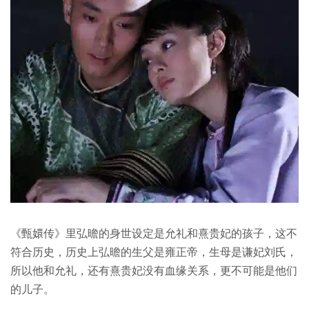
《甄嬛传》里弘曕的身世设定是允礼和熹贵妃的孩子，这不
符合历史，历史上弘曕的生父是雍正帝，生母是谦妃刘氏，
所以他和允礼，还有熹贵妃没有血缘关系，更不可能是他们
的儿子。