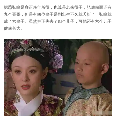
据悉弘曕是雍正晚年所得，也算是老来得子，弘曕前面还有
九个哥哥，但是有四位皇子是刚出生不久就夭折了，弘曕就
成了六皇子。虽然雍正失去了四个儿子，可他还有六个儿子
健康长大。