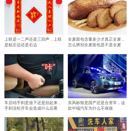
上联是一二声还是三四声，上联
全麦面包含量多少才真正全麦，
是贴左边还是右边
怎么辨别全麦面包是不是全麦
车启动手刹是放下还是抬起来，
东风标致是国产还是合资车，这
手刹没松开车会造成什么后果
款中端汽车为什么不保值