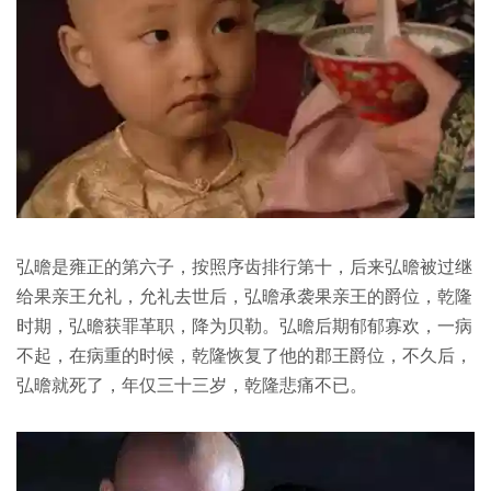
弘曕是雍正的第六子，按照序齿排行第十，后来弘曕被过继
给果亲王允礼，允礼去世后，弘曕承袭果亲王的爵位，乾隆
时期，弘曕获罪革职，降为贝勒。弘曕后期郁郁寡欢，一病
不起，在病重的时候，乾隆恢复了他的郡王爵位，不久后，
弘曕就死了，年仅三十三岁，乾隆悲痛不已。