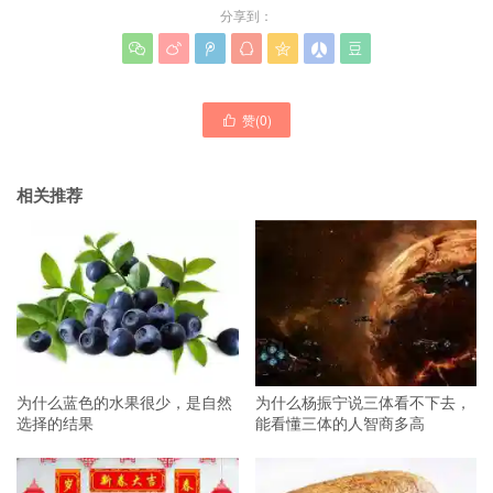
分享到：







赞(
0
)

相关推荐
为什么蓝色的水果很少，是自然
为什么杨振宁说三体看不下去，
选择的结果
能看懂三体的人智商多高