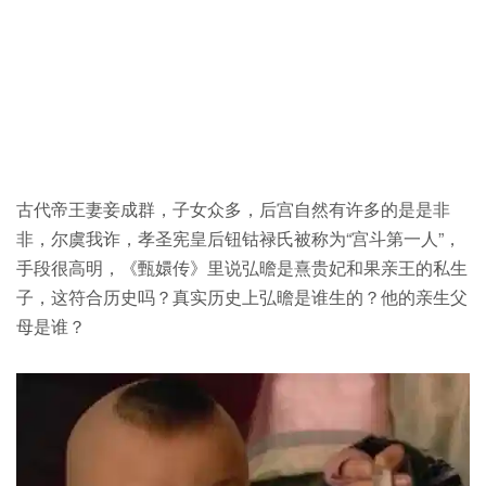
古代帝王妻妾成群，子女众多，后宫自然有许多的是是非
非，尔虞我诈，孝圣宪皇后钮钴禄氏被称为“宫斗第一人”，
手段很高明，《甄嬛传》里说弘曕是熹贵妃和果亲王的私生
子，这符合历史吗？真实历史上弘曕是谁生的？他的亲生父
母是谁？