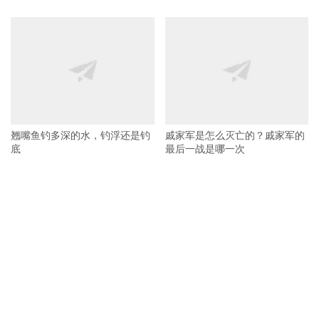
翘嘴鱼钓多深的水，钓浮还是钓
戚家军是怎么灭亡的？戚家军的
底
最后一战是哪一次