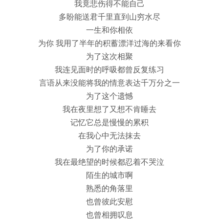
我竟悲伤得不能自己
多盼能送君千里直到山穷水尽
一生和你相依
为你 我用了半年的积蓄漂洋过海的来看你
为了这次相聚
我连见面时的呼吸都曾反复练习
言语从来没能将我的情意表达千万分之一
为了这个遗憾
我在夜里想了又想不肯睡去
记忆它总是慢慢的累积
在我心中无法抹去
为了你的承诺
我在最绝望的时候都忍着不哭泣
陌生的城市啊
熟悉的角落里
也曾彼此安慰
也曾相拥叹息