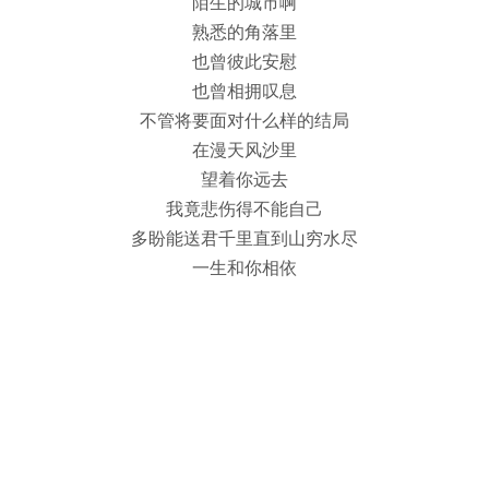
陌生的城市啊
熟悉的角落里
也曾彼此安慰
也曾相拥叹息
不管将要面对什么样的结局
在漫天风沙里
望着你远去
我竟悲伤得不能自己
多盼能送君千里直到山穷水尽
一生和你相依