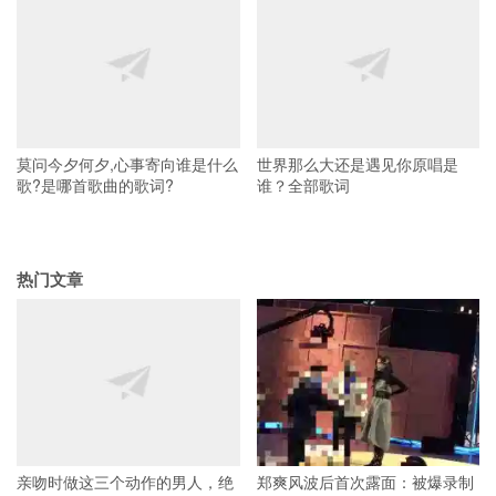
莫问今夕何夕,心事寄向谁是什么
世界那么大还是遇见你原唱是
歌?是哪首歌曲的歌词?
谁？全部歌词
热门文章
亲吻时做这三个动作的男人，绝
郑爽风波后首次露面：被爆录制