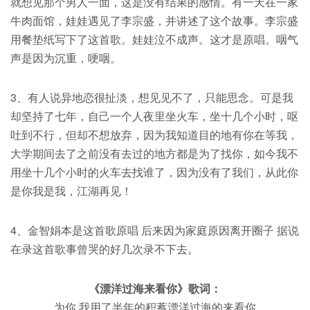
就想见那个男人一面，这是没有结果的感情。有一天在一家
牛肉面馆，娃娃遇见了李宗盛，并讲述了这个故事。李宗盛
用餐垫纸写下了这首歌。娃娃泣不成声。这才是原唱。咽气
声是因为沉重，哽咽。
3、有人说异地恋很扯淡，想见见不了，只能思念。可是我
却坚持了七年，自己一个人夜里坐火车，坐十几个小时，呕
吐到不行，但却不想放弃，因为我知道目的地有你在等我，
大学期间去了之前没有去过的地方都是为了找你，如今我不
用坐十几个小时的火车去找谁了，因为没有了我们，从此你
是你我是我，江湖再见！
4、金智娟本是这首歌原唱 后来因为家庭原因离开圈子 据说
在录这首歌事曾哭的好几次录不下去。
《漂洋过海来看你》歌词：
为你 我用了半年的积蓄漂洋过海的来看你