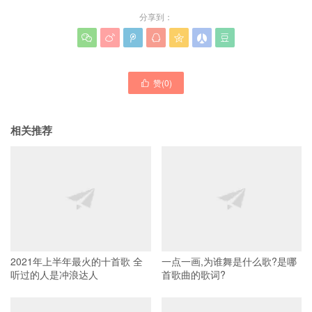
分享到：







赞(
0
)

相关推荐
2021年上半年最火的十首歌 全
一点一画,为谁舞是什么歌?是哪
听过的人是冲浪达人
首歌曲的歌词?