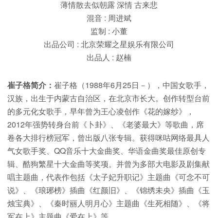
薄情散去似朝露 深情 古来悲
混音 : 周进斌
监制 : 小董
出品公司 : 北京荣耀之星娱乐有限公司
出品人 : 赵楠
崔子格简介：
崔子格（1988年6月25日－），中国女歌手，
汉族，出生于内蒙古自治区，在北京市长大。创作转型台前
的多元化女歌手，早年曾为王心凌创作《花的嫁纱》，
2012年强势转身台前《卜卦》、《老婆最大》等歌曲，席
卷各大排行榜冠军，曾出版八张专辑。获得咪咕网络最具人
气女歌手奖、QQ音乐十大金曲奖、华语金曲奖最佳原创专
辑、酷狗繁星十大金曲等奖项。并曾为多部大电影及剧集献
唱主题曲，代表作包括《太子妃升职记》主题曲《可念不可
说》、《琅琊榜》插曲《红颜旧》、《锦绣未央》插曲《玉
烛宝典》、《秦时丽人明月心》主题曲《生死相随》、《将
军在上》主题曲《爱在上》等