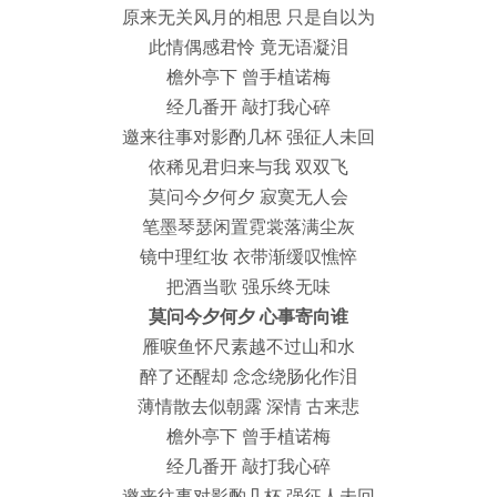
原来无关风月的相思 只是自以为
此情偶感君怜 竟无语凝泪
檐外亭下 曾手植诺梅
经几番开 敲打我心碎
邀来往事对影酌几杯 强征人未回
依稀见君归来与我 双双飞
莫问今夕何夕 寂寞无人会
笔墨琴瑟闲置霓裳落满尘灰
镜中理红妆 衣带渐缓叹憔悴
把酒当歌 强乐终无味
莫问今夕何夕 心事寄向谁
雁唳鱼怀尺素越不过山和水
醉了还醒却 念念绕肠化作泪
薄情散去似朝露 深情 古来悲
檐外亭下 曾手植诺梅
经几番开 敲打我心碎
邀来往事对影酌几杯 强征人未回