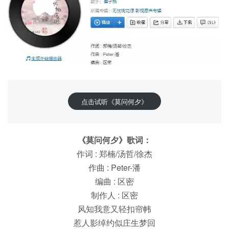
点击试听《莫问何夕》
《莫问何夕》歌词：
作词 : 郑楠/汤哲/徐杰
作曲 : Peter-潘
编曲 : 区密
制作人 : 区密
风知我意又轻扣帘帏
惹人影绰约似庄生梦回