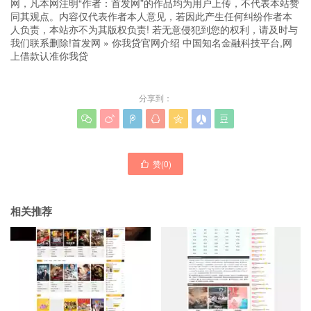
网，凡本网注明“作者：首发网”的作品均为用户上传，不代表本站赞
同其观点。内容仅代表作者本人意见，若因此产生任何纠纷作者本
人负责，本站亦不为其版权负责! 若无意侵犯到您的权利，请及时与
我们联系删除!
首发网
»
你我贷官网介绍 中国知名金融科技平台,网
上借款认准你我贷
分享到：







赞(
0
)

相关推荐