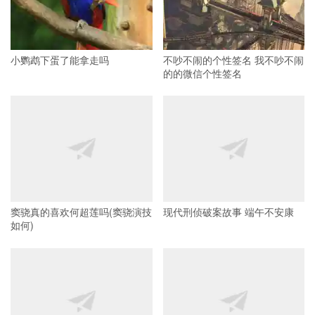
小鹦鹉下蛋了能拿走吗
不吵不闹的个性签名 我不吵不闹
的的微信个性签名
窦骁真的喜欢何超莲吗(窦骁演技
现代刑侦破案故事 端午不安康
如何)