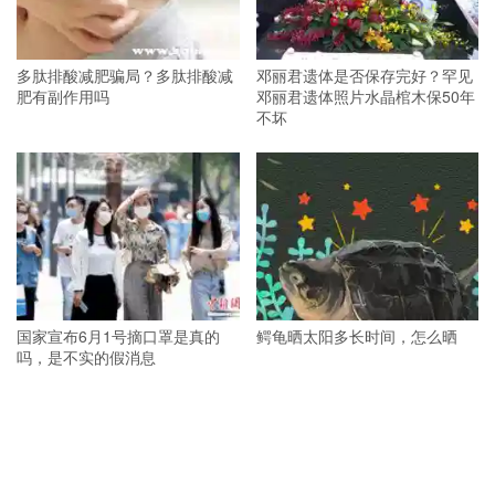
多肽排酸减肥骗局？多肽排酸减
邓丽君遗体是否保存完好？罕见
肥有副作用吗
邓丽君遗体照片水晶棺木保50年
不坏
国家宣布6月1号摘口罩是真的
鳄龟晒太阳多长时间，怎么晒
吗，是不实的假消息