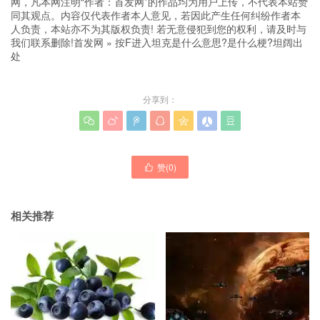
网，凡本网注明“作者：首发网”的作品均为用户上传，不代表本站赞
同其观点。内容仅代表作者本人意见，若因此产生任何纠纷作者本
人负责，本站亦不为其版权负责! 若无意侵犯到您的权利，请及时与
我们联系删除!
首发网
»
按F进入坦克是什么意思?是什么梗?坦阔出
处
分享到：







赞(
0
)

相关推荐