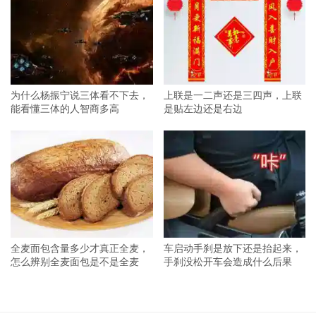
为什么杨振宁说三体看不下去，
上联是一二声还是三四声，上联
能看懂三体的人智商多高
是贴左边还是右边
全麦面包含量多少才真正全麦，
车启动手刹是放下还是抬起来，
怎么辨别全麦面包是不是全麦
手刹没松开车会造成什么后果