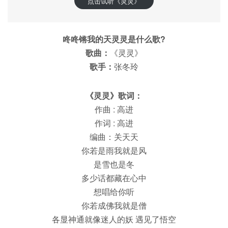
点击试听《灵灵》
咚咚锵我的天灵灵是什么歌?
歌曲：
《灵灵》
歌手：
张冬玲
《灵灵》歌词：
作曲 : 高进
作词 : 高进
编曲：关天天
你若是雨我就是风
是雪也是冬
多少话都藏在心中
想唱给你听
你若成佛我就是僧
各显神通就像迷人的妖 遇见了悟空