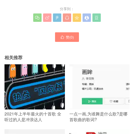
分享到：







赞(
0
)

相关推荐
2021年上半年最火的十首歌 全
一点一画,为谁舞是什么歌?是哪
听过的人是冲浪达人
首歌曲的歌词?