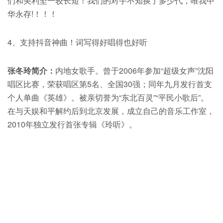
们和美利坚一较长短！我们的对手不知换了多少代，唯我中
华永存!！！！
4、支持抖音神曲！词写得好唱得也好听
张冬玲简介：
内地女歌手。曾于2006年参加“超级女声”沈阳
唱区比赛，荣获唱区第5名、全国30强；同年九月发行首支
个人单曲《英雄》。被亲切誉为“东北百灵”“平民小歌后”。
在与天娱和平解约后到北京发展，成立自己的音乐工作室，
2010年独立发行首张专辑《玲听》。