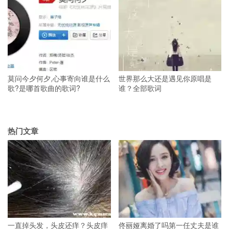
莫问今夕何夕,心事寄向谁是什么
世界那么大还是遇见你原唱是
歌?是哪首歌曲的歌词?
谁？全部歌词
热门文章
一直掉头发，头皮还痒？头皮痒
佟丽娅离婚了吗第一任丈夫是谁