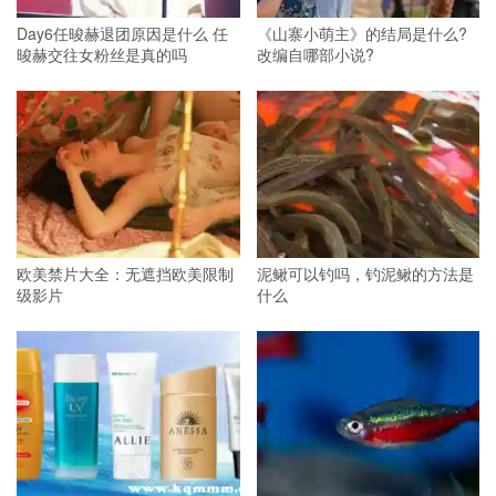
Day6任晙赫退团原因是什么 任
《山寨小萌主》的结局是什么?
晙赫交往女粉丝是真的吗
改编自哪部小说?
欧美禁片大全：无遮挡欧美限制
泥鳅可以钓吗，钓泥鳅的方法是
级影片
什么