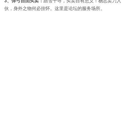
3、弹弓自由买卖：
踏雪千寻，买卖自有忠义！杨志卖刀入
伙，身外之物何必挂怀。这里是论坛的服务场所。