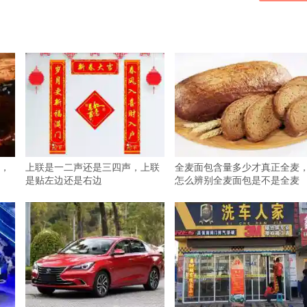
，
上联是一二声还是三四声，上联
全麦面包含量多少才真正全麦
是贴左边还是右边
怎么辨别全麦面包是不是全麦