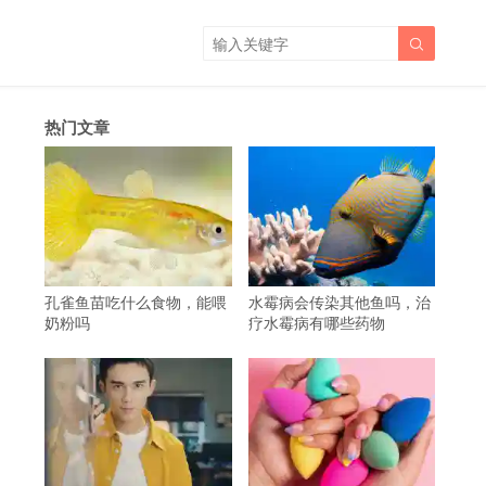

热门文章
孔雀鱼苗吃什么食物，能喂
水霉病会传染其他鱼吗，治
奶粉吗
疗水霉病有哪些药物