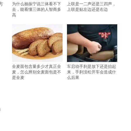
方
为什么杨振宁说三体看不下
上联是一二声还是三四声，
去，能看懂三体的人智商多
上联是贴左边还是右边
高
全麦面包含量多少才真正全
车启动手刹是放下还是抬起
麦，怎么辨别全麦面包是不
来，手刹没松开车会造成什
是全麦
么后果
动