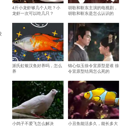
4斤小龙虾够几个人吃？小
胡歌和靳东主演的电视剧，
龙虾一次可以吃几只？
胡歌和靳东是怎么认识的
较
派氏虹银汉鱼好养吗，怎么
锦心似玉徐令宜原型是谁 徐
养
令宜原型结局怎么死的
小鸽子不爱飞怎么解决
小丑鱼能活多久，能长多大