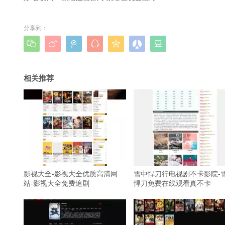
分享到：







相关推荐
影视大全-影视大全优质高清网
雪中悍刀行电视剧不卡影院-
站-影视大全免费追剧
悍刀免费在线观看真不卡