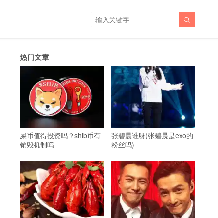

热门文章
屎币值得投资吗？shib币有
张碧晨谁呀(张碧晨是exo的
销毁机制吗
粉丝吗)