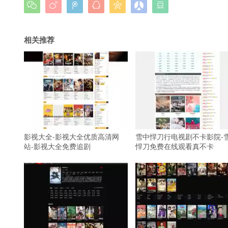







相关推荐
影视大全-影视大全优质高清网
雪中悍刀行电视剧不卡影院-
站-影视大全免费追剧
悍刀免费在线观看真不卡