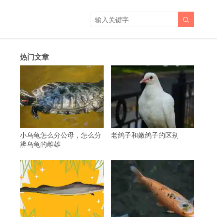

热门文章
小乌龟怎么分公母，怎么分
老鸽子和嫩鸽子的区别
辨乌龟的雌雄