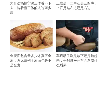
为什么杨振宁说三体看不下
上联是一二声还是三四声，
去，能看懂三体的人智商多
上联是贴左边还是右边
高
全麦面包含量多少才真正全
车启动手刹是放下还是抬起
麦，怎么辨别全麦面包是不
来，手刹没松开车会造成什
是全麦
么后果
价