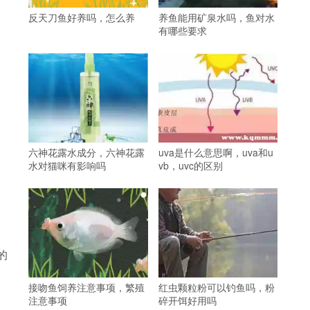
反天刀鱼好养吗，怎么养
养鱼能用矿泉水吗，鱼对水
有哪些要求
六神花露水成分，六神花露
uva是什么意思啊，uva和u
水对猫咪有影响吗
vb，uvc的区别
的
接吻鱼饲养注意事项，繁殖
红虫颗粒粉可以钓鱼吗，粉
注意事项
碎开饵好用吗