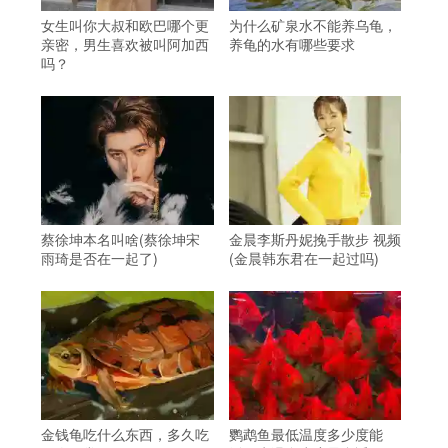
女生叫你大叔和欧巴哪个更
为什么矿泉水不能养乌龟，
亲密，男生喜欢被叫阿加西
养龟的水有哪些要求
吗？
。
蔡徐坤本名叫啥(蔡徐坤宋
金晨李斯丹妮挽手散步 视频
雨琦是否在一起了)
(金晨韩东君在一起过吗)
金钱龟吃什么东西，多久吃
鹦鹉鱼最低温度多少度能