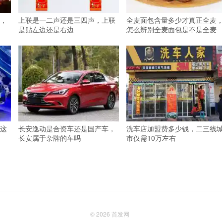
，
上联是一二声还是三四声，上联
全麦面包含量多少才真正全麦
是贴左边还是右边
怎么辨别全麦面包是不是全麦
这
长安逸动是合资车还是国产车，
洗车店加盟费多少钱，二三线
长安属于杂牌的车吗
市仅需10万左右
© 2026
首发网