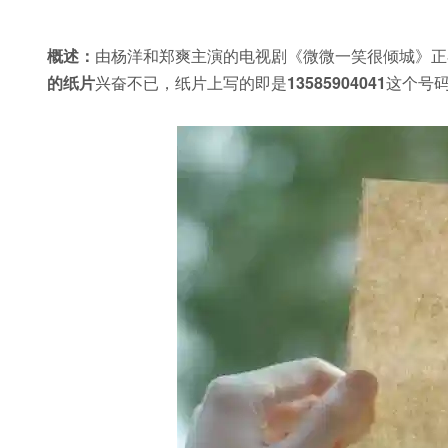
概述：
由杨洋和郑爽主演的电视剧《微微一笑很倾城》正
的纸片
兴奋不已，纸片上写的即是
13585904041
这个号