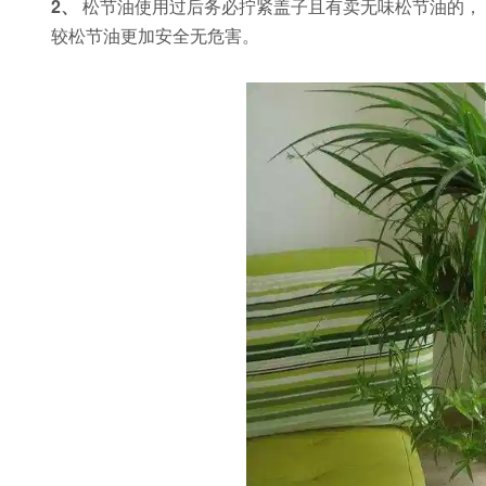
2、
松节油使用过后务必拧紧盖子且有卖无味松节油的， 
较松节油更加安全无危害。