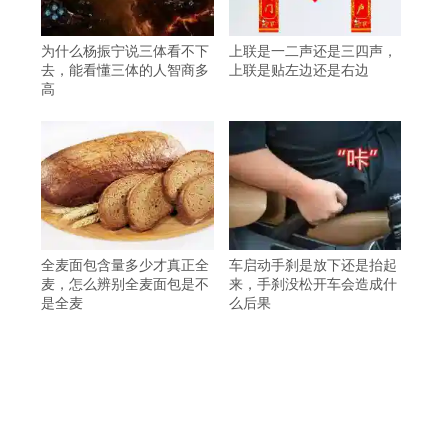
为什么杨振宁说三体看不下
上联是一二声还是三四声，
去，能看懂三体的人智商多
上联是贴左边还是右边
高
全麦面包含量多少才真正全
车启动手刹是放下还是抬起
麦，怎么辨别全麦面包是不
来，手刹没松开车会造成什
是全麦
么后果