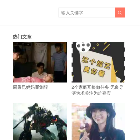

热门文章
周秉昆妈妈哪集醒
2个家庭互换做任务 无良导
演为求关注为难嘉宾