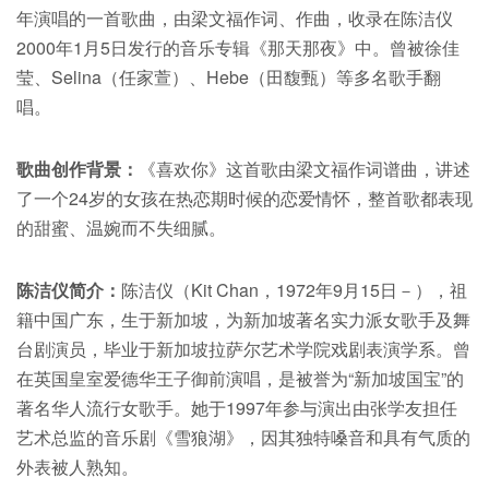
年演唱的一首歌曲，由梁文福作词、作曲，收录在陈洁仪
2000年1月5日发行的音乐专辑《那天那夜》中。曾被徐佳
莹、Selina（任家萱）、Hebe（田馥甄）等多名歌手翻
唱。
歌曲创作背景：
《喜欢你》这首歌由梁文福作词谱曲，讲述
了一个24岁的女孩在热恋期时候的恋爱情怀，整首歌都表现
的甜蜜、温婉而不失细腻。
陈洁仪简介：
陈洁仪（Kit Chan，1972年9月15日－），祖
籍中国广东，生于新加坡，为新加坡著名实力派女歌手及舞
台剧演员，毕业于新加坡拉萨尔艺术学院戏剧表演学系。曾
在英国皇室爱德华王子御前演唱，是被誉为“新加坡国宝”的
著名华人流行女歌手。她于1997年参与演出由张学友担任
艺术总监的音乐剧《雪狼湖》，因其独特嗓音和具有气质的
外表被人熟知。