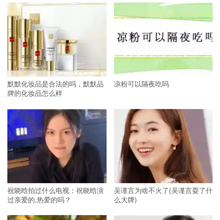
默默化妆品是合法的吗，默默品
凉粉可以隔夜吃吗
牌的化妆品怎么样
祝晓晗拍过什么电视：祝晓晗演
吴谨言为啥不火了(吴谨言耍了什
过亲爱的,热爱的吗？
么大牌)