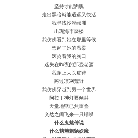
坚持才能洒脱
走出黑暗就能逍遥又快活
我寻找沙漠绿洲
出现海市蜃楼
我仿佛看到她在那里等候
想起了她的温柔
滚烫着我的胸口
迷失在昨夜的那壶老酒
我穿上大头皮鞋
跨过凛冽荒野
我仿佛穿越到另一个世界
阿拉丁神灯要倾斜
天堂地狱已然重叠
突然之间飞来一只蝴蝶
什么鬼魅传说
什么魑魅魍魉妖魔