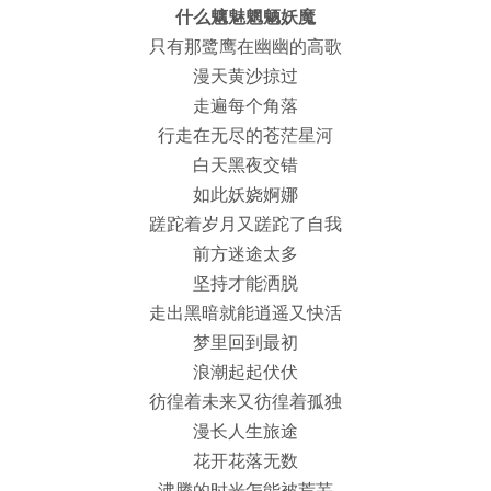
什么魑魅魍魉妖魔
只有那鹭鹰在幽幽的高歌
漫天黄沙掠过
走遍每个角落
行走在无尽的苍茫星河
白天黑夜交错
如此妖娆婀娜
蹉跎着岁月又蹉跎了自我
前方迷途太多
坚持才能洒脱
走出黑暗就能逍遥又快活
梦里回到最初
浪潮起起伏伏
彷徨着未来又彷徨着孤独
漫长人生旅途
花开花落无数
沸腾的时光怎能被荒芜