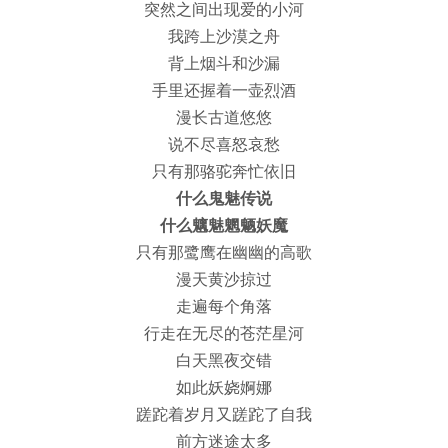
突然之间出现爱的小河
我跨上沙漠之舟
背上烟斗和沙漏
手里还握着一壶烈酒
漫长古道悠悠
说不尽喜怒哀愁
只有那骆驼奔忙依旧
什么鬼魅传说
什么魑魅魍魉妖魔
只有那鹭鹰在幽幽的高歌
漫天黄沙掠过
走遍每个角落
行走在无尽的苍茫星河
白天黑夜交错
如此妖娆婀娜
蹉跎着岁月又蹉跎了自我
前方迷途太多