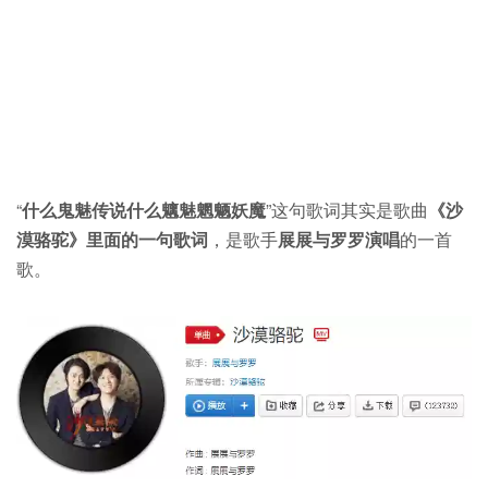
“
什么鬼魅传说什么魑魅魍魉妖魔
”这句歌词其实是歌曲
《沙
漠骆驼》里面的一句歌词
，是歌手
展展与罗罗演唱
的一首
歌。