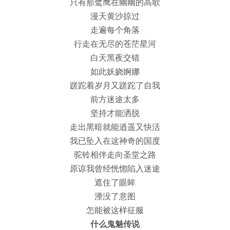
只有那鹭鹰在幽幽的高歌
漫天黄沙掠过
走遍每个角落
行走在无尽的苍茫星河
白天黑夜交错
如此妖娆婀娜
蹉跎着岁月又蹉跎了自我
前方迷途太多
坚持才能洒脱
走出黑暗就能逍遥又快活
我已坠入在这神奇的国度
驼铃相伴走向圣堂之路
原谅我曾经恍惚陷入迷途
遮住了眼眸
湮没了意图
怎能被这样征服
什么鬼魅传说