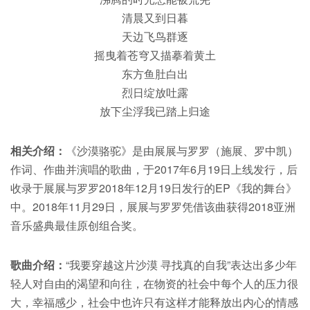
清晨又到日暮
天边飞鸟群逐
摇曳着苍穹又描摹着黄土
东方鱼肚白出
烈日绽放吐露
放下尘浮我已踏上归途
相关介绍：
《沙漠骆驼》是由展展与罗罗（施展、罗中凯）
作词、作曲并演唱的歌曲，于2017年6月19日上线发行，后
收录于展展与罗罗2018年12月19日发行的EP《我的舞台》
中。2018年11月29日，展展与罗罗凭借该曲获得2018亚洲
音乐盛典最佳原创组合奖。
歌曲介绍：
“我要穿越这片沙漠 寻找真的自我”表达出多少年
轻人对自由的渴望和向往，在物资的社会中每个人的压力很
大，幸福感少，社会中也许只有这样才能释放出内心的情感