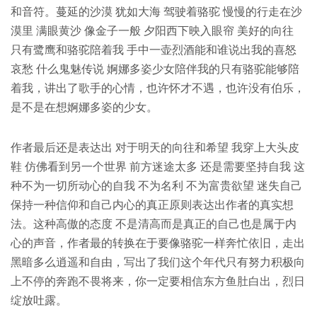
和音符。蔓延的沙漠 犹如大海 驾驶着骆驼 慢慢的行走在沙
漠里 满眼黄沙 像金子一般 夕阳西下映入眼帘 美好的向往
只有鹭鹰和骆驼陪着我 手中一壶烈酒能和谁说出我的喜怒
哀愁 什么鬼魅传说 婀娜多姿少女陪伴我的只有骆驼能够陪
着我，讲出了歌手的心情，也许怀才不遇，也许没有伯乐，
是不是在想婀娜多姿的少女。
作者最后还是表达出 对于明天的向往和希望 我穿上大头皮
鞋 仿佛看到另一个世界 前方迷途太多 还是需要坚持自我 这
种不为一切所动心的自我 不为名利 不为富贵欲望 迷失自己
保持一种信仰和自己内心的真正原则表达出作者的真实想
法。这种高傲的态度 不是清高而是真正的自己也是属于内
心的声音，作者最的转换在于要像骆驼一样奔忙依旧，走出
黑暗多么逍遥和自由，写出了我们这个年代只有努力积极向
上不停的奔跑不畏将来，你一定要相信东方鱼肚白出，烈日
绽放吐露。