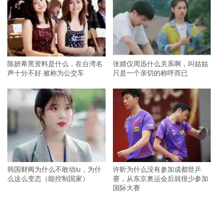
陈妍希黑资料是什么，在台湾名
张婧仪周迅什么关系啊，叫姑姑
声十分不好.被称为公交车
只是一个亲切的称呼而已
韩国财阀为什么不敢动iu，为什
许昕为什么没有参加成都世乒
么这么变态（能控制国家）
赛，从东京奥运会后就很少参加
国际大赛