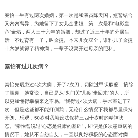
秦怡一生有过两次婚姻，第一次是和演员陈天国，短暂结合
又匆匆离异，为她留下了女儿金斐姮；第二次是和“电影皇
帝”金焰，两人三十六年的婚姻，却过了近三十年的分居生
活，不过育有一子，叫金捷。本来儿女双全，谁料儿子金捷
十六岁就得了精神病，一辈子没离开过母亲的照料。
秦怡有过几次病？
秦怡先后患过4次大病，开了7次刀，切除过甲状腺瘤，摘除
了胆囊。她常说，自己是从“鬼门关”几度“走回来”的人，所
以更加懂得幸福来之不易。“我得过4次大病，手术室进了7
次，但是这些都不能打倒我，无论什么情况下我都尽量保持
开朗、乐观，50岁时我就设法保持三四十岁时的精神状
态。”秦怡曾说过“心态是健康的基础”，即便是多次患重病的
情况下，她从不自怨自艾，一直以良好积极的心态面对病