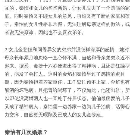
互的，秦怡和女儿的爸爸离婚，让女儿失去了一个圆满的家
庭。同时秦怡又不顾女儿的意见，再婚又有了新的家庭和孩
子。秦怡的女儿性格非常倔，无法理解母亲这样的做法，或
者说无法原谅，因此也不会喜欢弟弟。
2.女儿金斐姮和同母异父的弟弟并没怎样深厚的感情，她对
母亲长年累月地忽略一直心怀不满，当然和母亲弟弟亲近不
起来。据悉，金捷十六岁便查出得了精神病，且还是狂躁型
的，病发了会打人。这时的金焰和秦怡早过了感情的蜜月
期，因为秦怡担着养家重任，工作繁忙顾不上家，金焰也有
酗酒的坏毛病，且把胃给喝坏了，不仅如此，他还出轨，所
以即使没离婚两人也一直处于分居状态。偏偏最疼爱的儿子
又成了精神病人，秦怡需一边养家一边为儿子治病，活得心
力交瘁，自然更无暇顾及已成人的女儿金斐姮。
秦怡有几次婚姻？