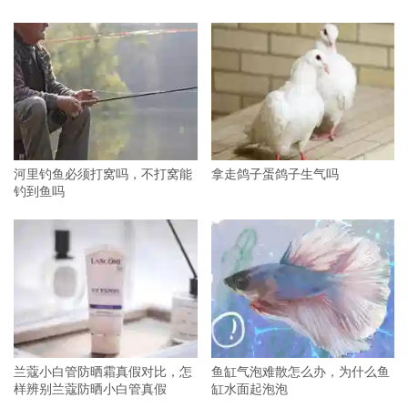
河里钓鱼必须打窝吗，不打窝能
拿走鸽子蛋鸽子生气吗
钓到鱼吗
兰蔻小白管防晒霜真假对比，怎
鱼缸气泡难散怎么办，为什么鱼
样辨别兰蔻防晒小白管真假
缸水面起泡泡