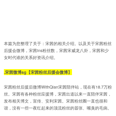
本篇为您整理了关于：宋茜的相关介绍。以及关于宋茜粉丝
后援会微博，宋茜ins粉丝数，宋茜宋威龙八卦，宋茜和少
女时代谁的关系好资讯介绍。
.
宋茜微博sg【宋茜粉丝后援会微博】
宋茜粉丝后援后微博WithQian宋茜陪伴站，现在有18.7万粉
丝。宋茜有各种粉丝应援博，宋茜出道以来一直陪伴宋茜，
发布相关博文，宣传、安利宋茜。宋茜粉丝圈一直也很和
谐，没有一些一夜红起来的顶流粉丝的嚣张、嘴臭的毛病。