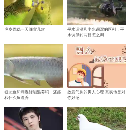
虎皮鹦鹉一天踩背几次
平水调漂和半水调漂的区别，平
水调漂钓两目怎么调
银龙鱼和蝴蝶鲤能混养吗，还能
故意气你的男人心理 其实他是对
和什么鱼混养
你好感