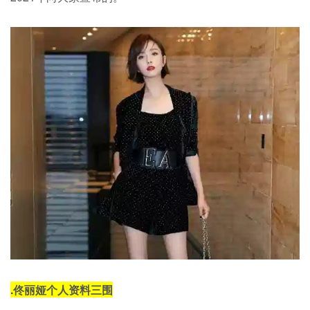
.
佟丽娅个人资料三围