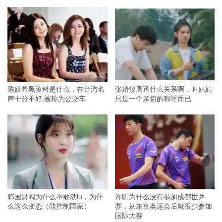
陈妍希黑资料是什么，在台湾名
张婧仪周迅什么关系啊，叫姑姑
声十分不好.被称为公交车
只是一个亲切的称呼而已
韩国财阀为什么不敢动iu，为什
许昕为什么没有参加成都世乒
么这么变态（能控制国家）
赛，从东京奥运会后就很少参加
国际大赛